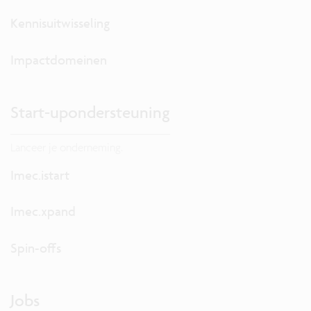
Kennisuitwisseling
Impactdomeinen
Start-upondersteuning
Lanceer je onderneming.
Imec.istart
Imec.xpand
Spin-offs
Jobs