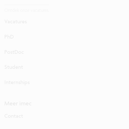
Ontdek onze vacatures.
Vacatures
PhD
PostDoc
Student
Internships
Meer imec
Contact