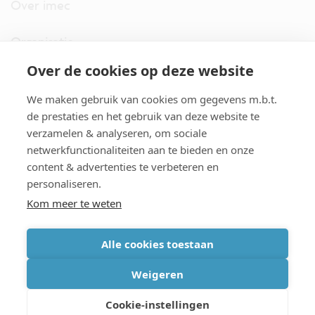
Over imec
Organisatie
Over de cookies op deze website
imec.digimeter
We maken gebruik van cookies om gegevens m.b.t.
Stories
de prestaties en het gebruik van deze website te
verzamelen & analyseren, om sociale
netwerkfunctionaliteiten aan te bieden en onze
Pers
content & advertenties te verbeteren en
personaliseren.
Nieuwsbrief
Kom meer te weten
Alle cookies toestaan
cookiebeleid
|
disclaimer
|
imec international
|
privacyverklaring
|
Weigeren
algemene voorwaarden verkoop/aankoop
Cookie-instellingen