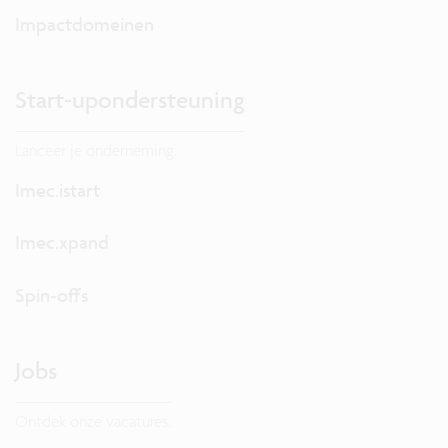
Impactdomeinen
Start-upondersteuning
Lanceer je onderneming.
Imec.istart
Imec.xpand
Spin-offs
Jobs
Ontdek onze vacatures.