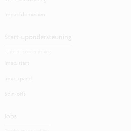
Impactdomeinen
Start-upondersteuning
Lanceer je onderneming.
Imec.istart
Imec.xpand
Spin-offs
Jobs
Ontdek onze vacatures.