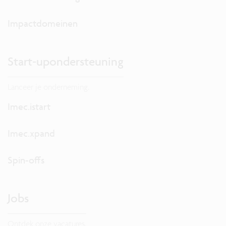
Impactdomeinen
Start-upondersteuning
Lanceer je onderneming.
Imec.istart
Imec.xpand
Spin-offs
Jobs
Ontdek onze vacatures.