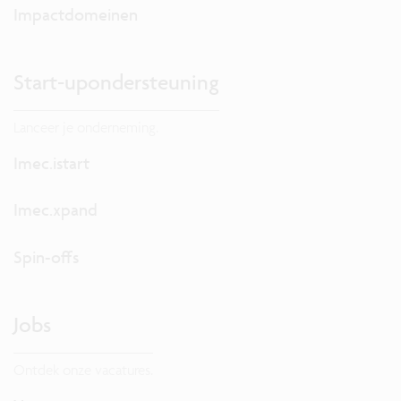
Impactdomeinen
Start-upondersteuning
Lanceer je onderneming.
Imec.istart
Imec.xpand
Spin-offs
Jobs
Ontdek onze vacatures.