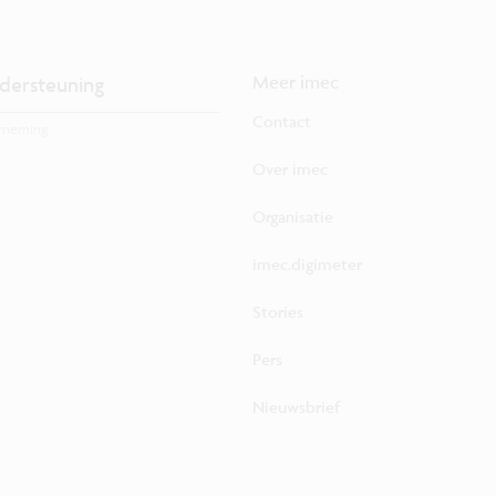
dersteuning
Meer imec
Contact
rneming.
Over imec
Organisatie
imec.digimeter
Stories
Pers
Nieuwsbrief