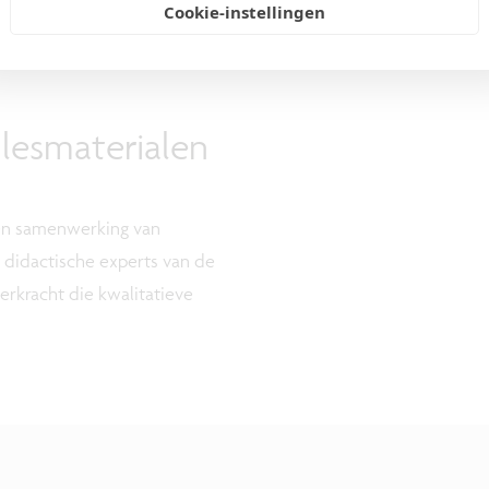
Cookie-instellingen
 lesmaterialen
een samenwerking van
 didactische experts van de
eerkracht die kwalitatieve