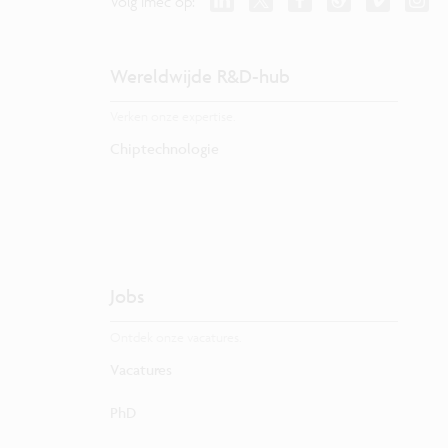
Volg imec op:
Wereldwijde R&D-hub
Verken onze expertise.
Chiptechnologie
Jobs
Ontdek onze vacatures.
Vacatures
PhD