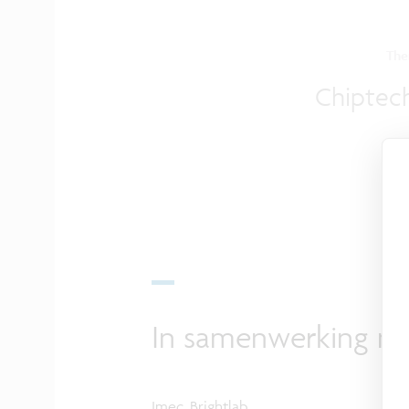
Th
Chiptec
In samenwerking m
Imec, Brightlab.