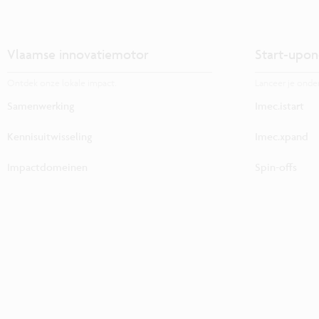
Vlaamse innovatiemotor
Start-upon
Ontdek onze lokale impact.
Lanceer je onde
Samenwerking
Imec.istart
Kennisuitwisseling
Imec.xpand
Impactdomeinen
Spin-offs