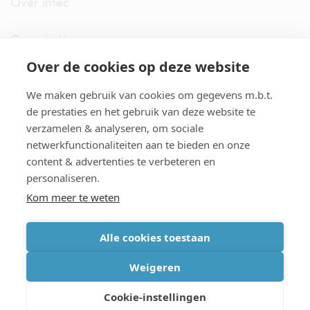
Over imec
Organisatie
Over de cookies op deze website
imec.digimeter
We maken gebruik van cookies om gegevens m.b.t.
Stories
de prestaties en het gebruik van deze website te
verzamelen & analyseren, om sociale
netwerkfunctionaliteiten aan te bieden en onze
Pers
content & advertenties te verbeteren en
personaliseren.
Nieuwsbrief
Kom meer te weten
Alle cookies toestaan
cookiebeleid
|
disclaimer
|
imec international
|
privacyverklaring
|
Weigeren
algemene voorwaarden verkoop/aankoop
Cookie-instellingen