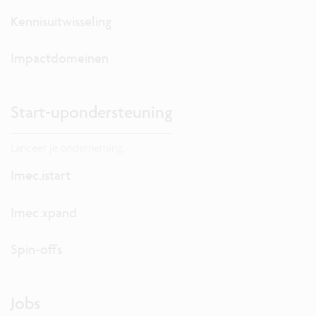
Kennisuitwisseling
Impactdomeinen
Start-upondersteuning
Lanceer je onderneming.
Imec.istart
Imec.xpand
Spin-offs
Jobs