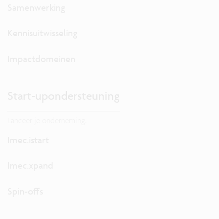
Samenwerking
Kennisuitwisseling
Impactdomeinen
Start-upondersteuning
Lanceer je onderneming.
Imec.istart
Imec.xpand
Spin-offs