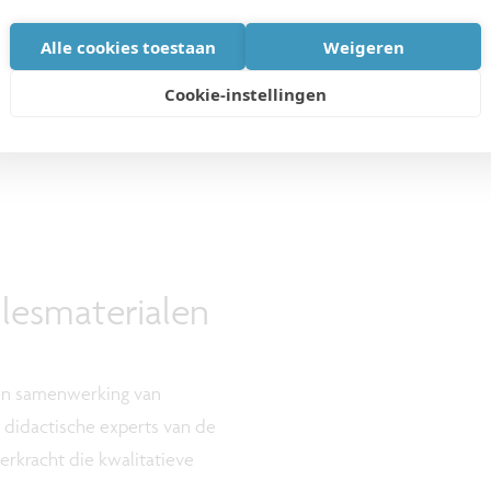
et
Alle cookies toestaan
Weigeren
Cookie-instellingen
, imec, MICT, Universiteit Gent, Mediawijs, ERC,
ren en Betternet. De box kwam tot stand met de
 lesmaterialen
een samenwerking van
 didactische experts van de
eerkracht die kwalitatieve