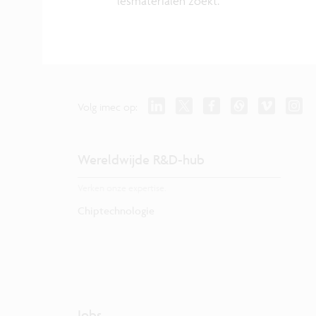
lesmaterialen zoekt.
Volg imec op:
Wereldwijde R&D-hub
Verken onze expertise.
Chiptechnologie
Jobs