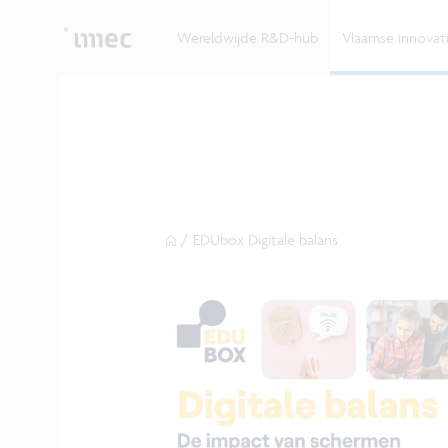
Ontdek hoe imec de krachten bundelt met Vlaams
up? Klop dan aan bij imec.istart.
bedrijven, overheden en universiteiten.
Wereldwijde R&D-hub
Vlaamse innova
/
EDUbox Digitale balans