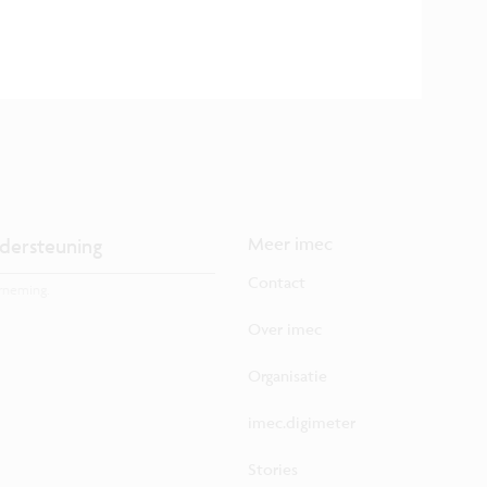
dersteuning
Meer imec
Contact
rneming.
Over imec
Organisatie
imec.digimeter
Stories