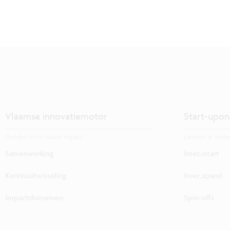
Vlaamse innovatiemotor
Start-upon
Ontdek onze lokale impact.
Lanceer je onde
Samenwerking
Imec.istart
Kennisuitwisseling
Imec.xpand
Impactdomeinen
Spin-offs