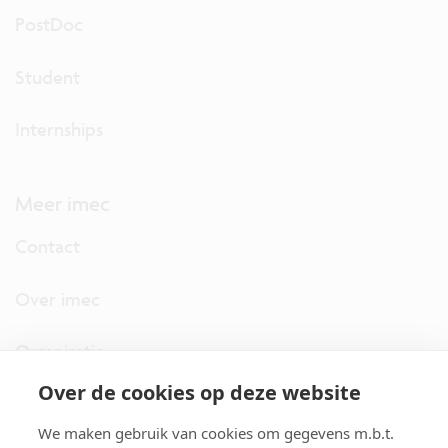
PostDoc
Student
Internships
Meer imec
Contact
Over imec
Organisatie
Over de cookies op deze website
imec.digimeter
We maken gebruik van cookies om gegevens m.b.t.