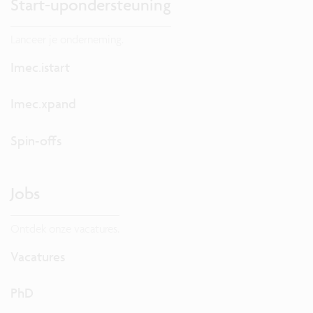
Start-upondersteuning
Lanceer je onderneming.
Imec.istart
Imec.xpand
Spin-offs
Jobs
Ontdek onze vacatures.
Vacatures
PhD