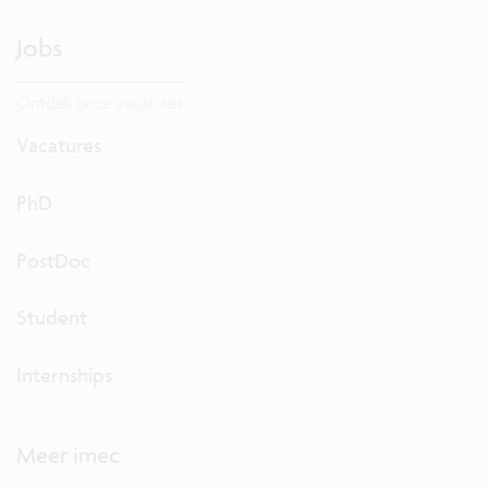
Jobs
Ontdek onze vacatures.
Vacatures
PhD
PostDoc
Student
Internships
Meer imec