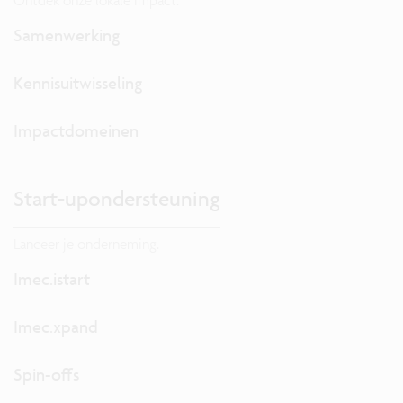
Ontdek onze lokale impact.
Samenwerking
Kennisuitwisseling
Impactdomeinen
Start-upondersteuning
Lanceer je onderneming.
Imec.istart
Imec.xpand
Spin-offs