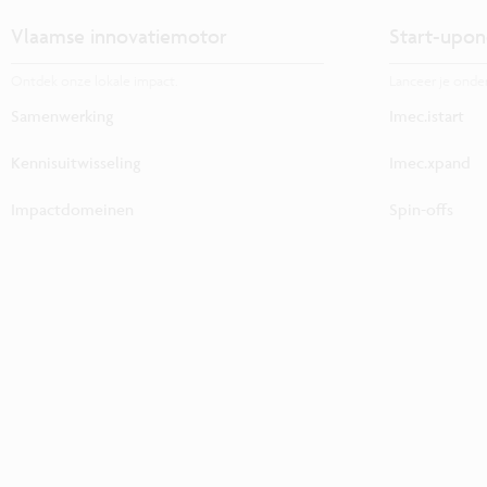
Vlaamse innovatiemotor
Start-upon
Ontdek onze lokale impact.
Lanceer je onde
Samenwerking
Imec.istart
Kennisuitwisseling
Imec.xpand
Impactdomeinen
Spin-offs