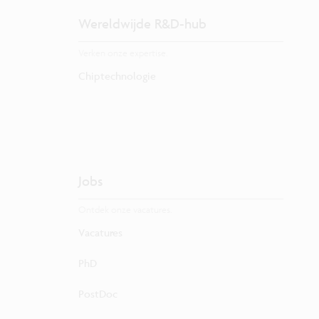
Wereldwijde R&D-hub
Verken onze expertise.
Chiptechnologie
Jobs
Ontdek onze vacatures.
Vacatures
PhD
PostDoc