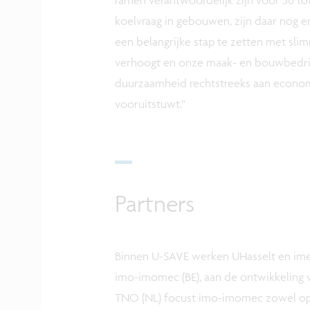
koelvraag in gebouwen, zijn daar nog 
een belangrijke stap te zetten met slim
verhoogt en onze maak- en bouwbedrij
duurzaamheid rechtstreeks aan economis
vooruitstuwt.”
Partners
Binnen U-SAVE werken UHasselt en imec
imo-imomec (BE), aan de ontwikkeling
TNO (NL) focust imo-imomec zowel op 