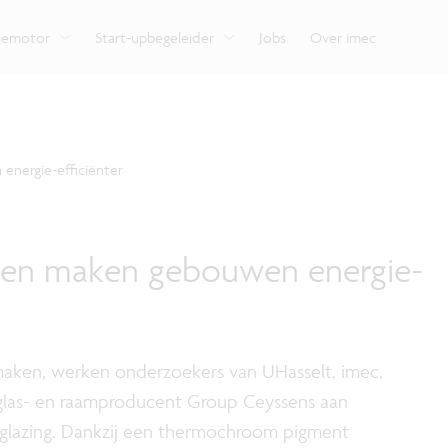
e
Bekijk hoe we onze expertise delen met organisaties,
ondersteunt je van begin tot eind.
Verken de impact van
Vlaamse innovatiehu
ondernemers en burgers.
verschillende domei
digitale technologie.
tiemotor
Start-upbegeleider
Jobs
Over imec
nergie-efficiënter
en maken gebouwen energie-
aken, werken onderzoekers van UHasselt, imec,
las- en raamproducent Group Ceyssens aan
glazing. Dankzij een thermochroom pigment