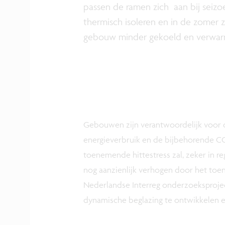
passen de ramen zich aan bij seizo
thermisch isoleren en in de zome
gebouw minder gekoeld en verwarm
Gebouwen zijn verantwoordelijk voor o
energieverbruik en de bijbehorende CO
toenemende hittestress zal, zeker in re
nog aanzienlijk verhogen door het toen
Nederlandse Interreg onderzoeksproje
dynamische beglazing te ontwikkelen 