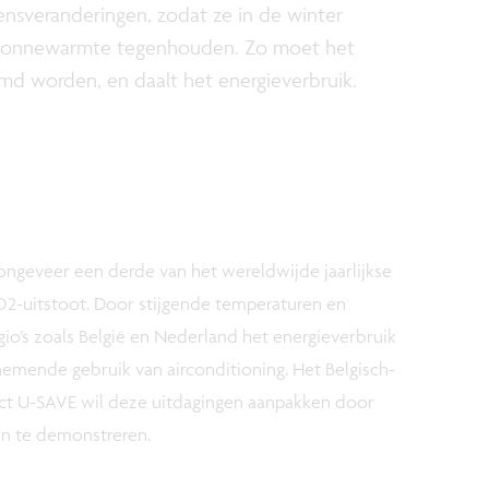
ensveranderingen, zodat ze in de winter
r zonnewarmte tegenhouden. Zo moet het
d worden, en daalt het energieverbruik.
ngeveer een derde van het wereldwijde jaarlijkse
2-uitstoot. Door stijgende temperaturen en
gio’s zoals België en Nederland het energieverbruik
emende gebruik van airconditioning. Het Belgisch-
ct U-SAVE wil deze uitdagingen aanpakken door
en te demonstreren.