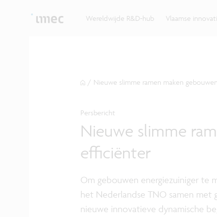
Ontdek hoe imec de krachten bundelt met Vlaams
up? Klop dan aan bij imec.istart.
bedrijven, overheden en universiteiten.
Wereldwijde R&D-hub
Vlaamse innova
/
Nieuwe slimme ramen maken gebouwen e
Persbericht
Nieuwe slimme ram
efficiënter
Om gebouwen energiezuiniger te m
het Nederlandse TNO samen met g
nieuwe innovatieve dynamische be