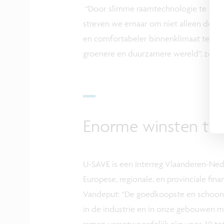
“Door slimme raamtechnologie te ontwi
streven we ernaar om niet alleen de C
en comfortabeler binnenklimaat te cr
groenere en duurzamere wereld”, zegg
Enorme winsten te
U-SAVE is een Interreg Vlaanderen-Ned
Europese, regionale, en provinciale fi
Vandeput: “De goedkoopste en schoonst
in de industrie en in onze gebouwen m
ramen verantwoordelijk zijn voor 30 to