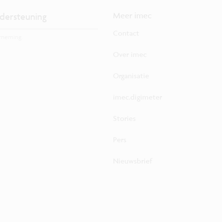
dersteuning
Meer imec
Contact
rneming.
Over imec
Organisatie
imec.digimeter
Stories
Pers
Nieuwsbrief