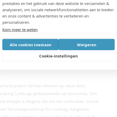
prestaties en het gebruik van deze website te verzamelen &
kkelen die zich aanpast aan seizoensveranderingen,
analyseren, om sociale netwerkfunctionaliteiten aan te bieden
O2-uitstoot te verminderen, maar ook een gezonder
en onze content & advertenties te verbeteren en
eëren. Samen bouwen we op deze manier aan een
personaliseren.
en de onderzoekers.
Kom meer te weten
Alle cookies toestaan
Weigeren
Cookie-instellingen
 boeken
erland project dat kan rekenen op steun door
nanciering. Limburgs gedeputeerde van Economie, Tom
e energie is diegene die we niet verbruiken. Vooral
oet het energieverbruik fors omlaag. Aangezien
t 40% van het totale energieverbruik en 60% van de