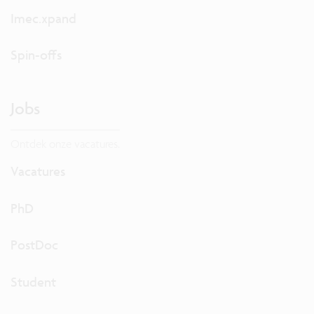
Imec.xpand
Spin-offs
Jobs
Ontdek onze vacatures.
Vacatures
PhD
PostDoc
Student