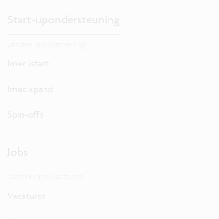
Start-upondersteuning
Lanceer je onderneming.
Imec.istart
Imec.xpand
Spin-offs
Jobs
Ontdek onze vacatures.
Vacatures