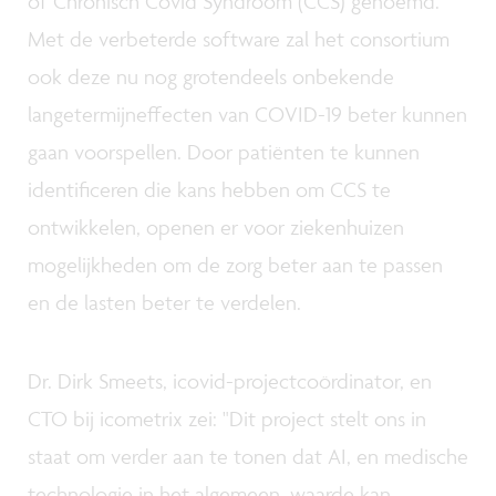
of Chronisch Covid Syndroom (CCS) genoemd.
Met de verbeterde software zal het consortium
ook deze nu nog grotendeels onbekende
langetermijneffecten van COVID-19 beter kunnen
gaan voorspellen. Door patiënten te kunnen
identificeren die kans hebben om CCS te
ontwikkelen, openen er voor ziekenhuizen
mogelijkheden om de zorg beter aan te passen
en de lasten beter te verdelen.
Dr. Dirk Smeets, icovid-projectcoördinator, en
CTO bij icometrix zei: "Dit project stelt ons in
staat om verder aan te tonen dat AI, en medische
technologie in het algemeen, waarde kan