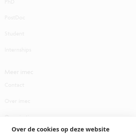
PhD
PostDoc
Student
Internships
Meer imec
Contact
Over imec
Organisatie
Over de cookies op deze website
imec.digimeter