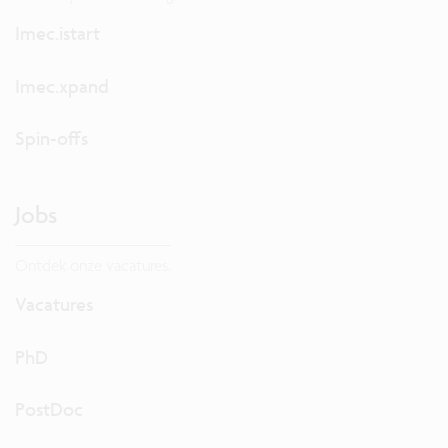
Imec.istart
Imec.xpand
Spin-offs
Jobs
Ontdek onze vacatures.
Vacatures
PhD
PostDoc