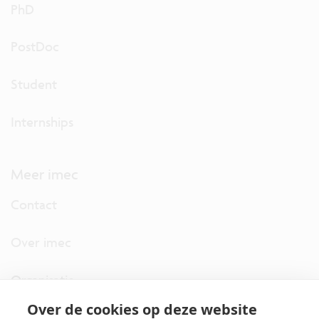
PhD
PostDoc
Student
Internships
Meer imec
Contact
Over imec
Organisatie
Over de cookies op deze website
imec.digimeter