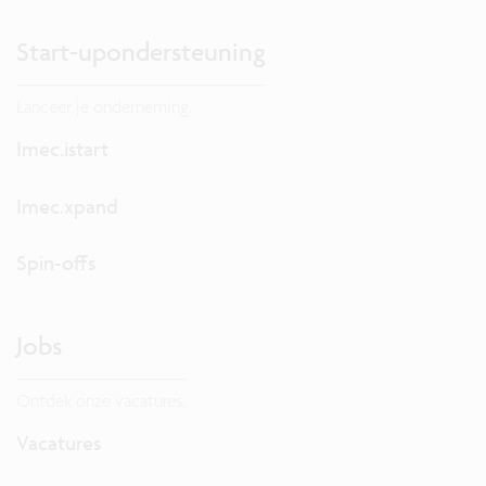
Start-upondersteuning
Lanceer je onderneming.
Imec.istart
Imec.xpand
Spin-offs
Jobs
Ontdek onze vacatures.
Vacatures