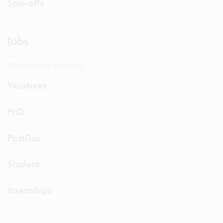
Spin-offs
Jobs
Ontdek onze vacatures.
Vacatures
PhD
PostDoc
Student
Internships