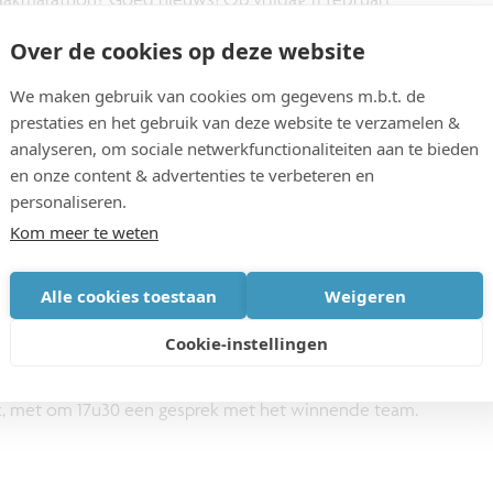
voor tijdens dit Toonmoment van de Maakmarathon.
Over de cookies op deze website
 bewonderen en je mening te geven. Iedereen
We maken gebruik van cookies om gegevens m.b.t. de
prestaties en het gebruik van deze website te verzamelen &
analyseren, om sociale netwerkfunctionaliteiten aan te bieden
en onze content & advertenties te verbeteren en
personaliseren.
 prototypes van de studenten bewonderen en je
Kom meer te weten
ek De Krook, gelijkvloers.
Alle cookies toestaan
Weigeren
 hoe de studenten hun werk voorstellen aan een
Cookie-instellingen
 live radio over de Maakmarathon vanuit de pop-up
ok, met om 17u30 een gesprek met het winnende team.