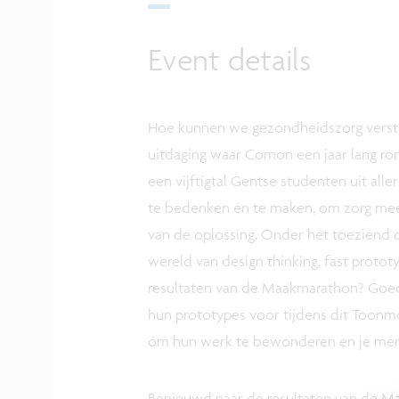
Event details
Hoe kunnen we gezondheidszorg versta
uitdaging waar Comon een jaar lang ro
een vijftigtal Gentse studenten uit alle
te bedenken én te maken, om zorg meer
van de oplossing. Onder het toeziend 
wereld van design thinking, fast protot
resultaten van de Maakmarathon? Goed 
hun prototypes voor tijdens dit Toon
om hun werk te bewonderen en je meni
Benieuwd naar de resultaten van de Ma