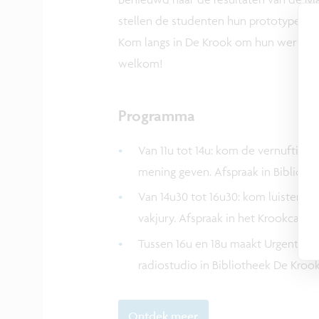
stellen de studenten hun prototypes 
Kom langs in De Krook om hun werk te
welkom!
Programma
Van 11u tot 14u: kom de vernuftige
mening geven. Afspraak in Bibliothe
Van 14u30 tot 16u30: kom luisteren
vakjury. Afspraak in het Krookcafé.
Tussen 16u en 18u maakt Urgent.fm
radiostudio in Bibliotheek De Kro
Ontdek meer