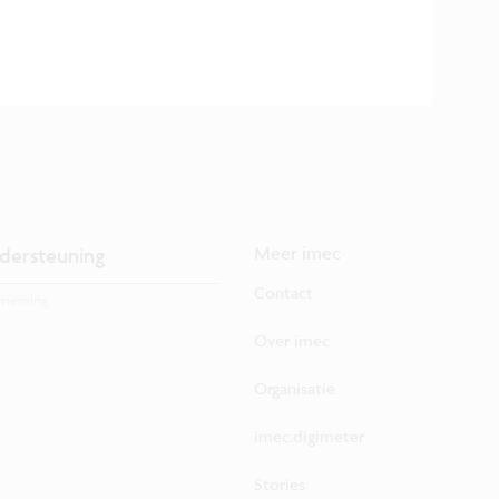
dersteuning
Meer imec
Contact
rneming.
Over imec
Organisatie
imec.digimeter
Stories