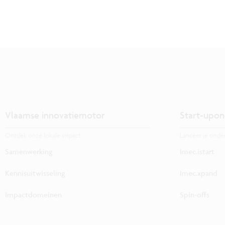
Vlaamse innovatiemotor
Start-upon
Ontdek onze lokale impact.
Lanceer je onde
Samenwerking
Imec.istart
Kennisuitwisseling
Imec.xpand
Impactdomeinen
Spin-offs