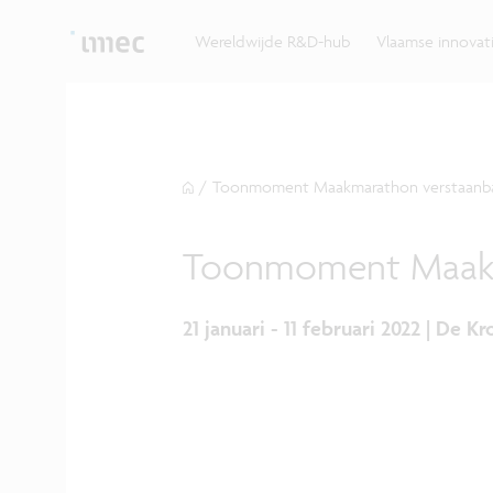
Ontdek hoe imec de krachten bundelt met Vlaams
up? Klop dan aan bij imec.istart.
bedrijven, overheden en universiteiten.
Wereldwijde R&D-hub
Vlaamse innova
/
Toonmoment Maakmarathon verstaanba
Toonmoment Maakm
21 januari - 11 februari 2022 | De K