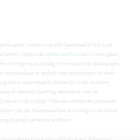
anbaarder maken voor alle Gentenaars? Dat is de
nd werkt. Tijdens de
Maakmarathon
van Comon gaan
rlei richtingen aan de slag om innovatieve oplossingen
 verstaanbaar te maken. Met technologie als deel
oog van ervaren experts duiken ze in de wondere
yping en elevator pitching. Benieuwd naar de
nieuws! Op vrijdag 11 februari stellen de studenten
moment van de Maakmarathon. Kom langs in De Krook
ng te geven. Iedereen welkom!
akmarathon? Goed nieuws! Op vrijdag 11 februari