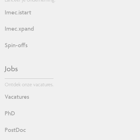
Imec.istart
Imec.xpand
Spin-offs
Jobs
Ontdek onze vacatures.
Vacatures
PhD
PostDoc