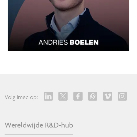
Volg imec op:
Wereldwijde R&D-hub