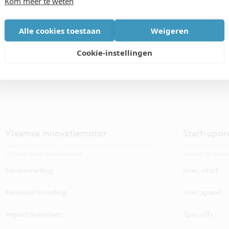
Kom meer te weten
Alle cookies toestaan
Weigeren
Cookie-instellingen
Vlaamse innovatiemotor
Start-upon
Ontdek onze lokale impact.
Lanceer je onde
Samenwerking
Imec.istart
Kennisuitwisseling
Imec.xpand
Impactdomeinen
Spin-offs