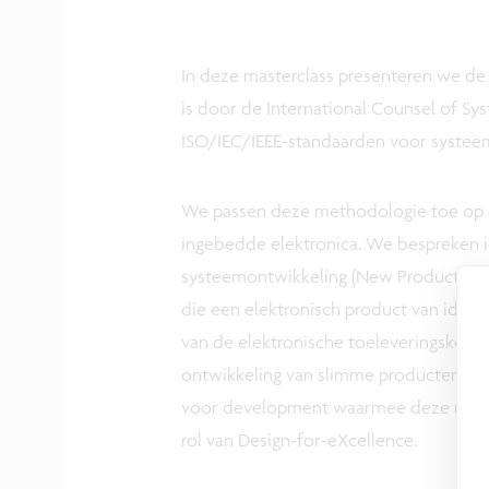
In deze masterclass presenteren we d
is door de International Counsel of Sy
ISO/IEC/IEEE-standaarden voor systeem
We passen deze methodologie toe op 
ingebedde elektronica. We bespreken in
systeemontwikkeling (New Product Explo
die een elektronisch product van idee 
van de elektronische toeleveringskete
ontwikkeling van slimme producten wo
voor development waarmee deze uitda
rol van Design-for-eXcellence.