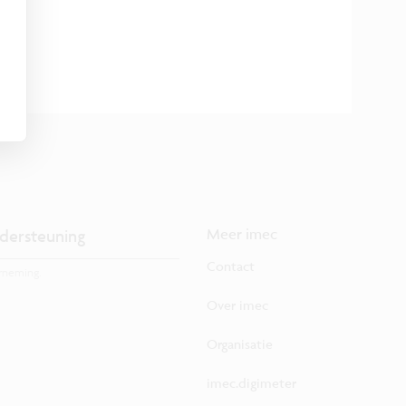
dersteuning
Meer imec
Contact
rneming.
Over imec
Organisatie
imec.digimeter