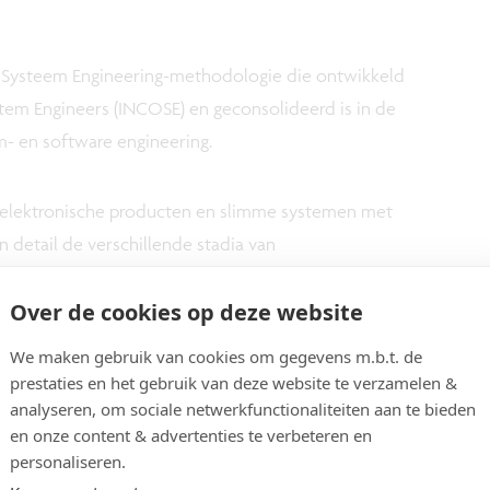
e Systeem Engineering-methodologie die ontwikkeld
stem Engineers (INCOSE) en geconsolideerd is in de
- en software engineering.
elektronische producten en slimme systemen met
 detail de verschillende stadia van
ration (NPE), Planning (NPP) en Introduction (NPI))
Over de cookies op deze website
tot eindgebruiker brengen. De specifieke kenmerken
n en de bijbehorende uitdagingen voor de
We maken gebruik van cookies om gegevens m.b.t. de
rden ook gepresenteerd. Net zoals een methode
prestaties en het gebruik van deze website te verzamelen &
gingen aangepakt kunnen worden en de belangrijke
analyseren, om sociale netwerkfunctionaliteiten aan te bieden
en onze content & advertenties te verbeteren en
personaliseren.