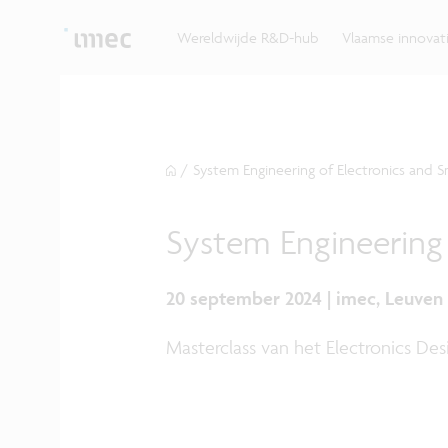
Ontdek hoe imec de krachten bundelt met Vlaams
up? Klop dan aan bij imec.istart.
bedrijven, overheden en universiteiten.
Wereldwijde R&D-hub
Vlaamse innova
/
System Engineering of Electronics and 
System Engineering 
20 september 2024 | imec, Leuven
Masterclass van het Electronics D