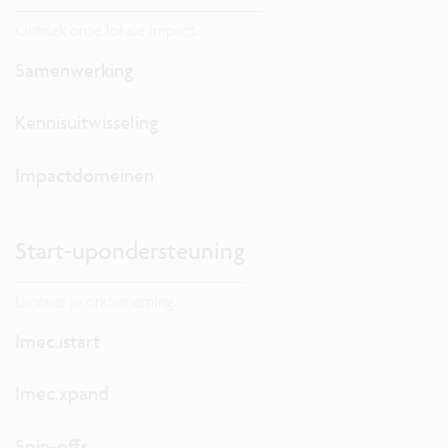
Ontdek onze lokale impact.
Samenwerking
Kennisuitwisseling
Impactdomeinen
Start-upondersteuning
Lanceer je onderneming.
Imec.istart
Imec.xpand
Spin-offs