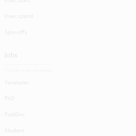
Imec.xpand
Spin-offs
Jobs
Ontdek onze vacatures.
Vacatures
PhD
PostDoc
Student