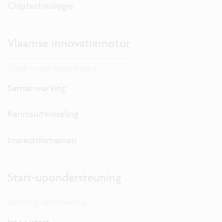
Chiptechnologie
Vlaamse innovatiemotor
Ontdek onze lokale impact.
Samenwerking
Kennisuitwisseling
Impactdomeinen
Start-upondersteuning
Lanceer je onderneming.
Imec.istart