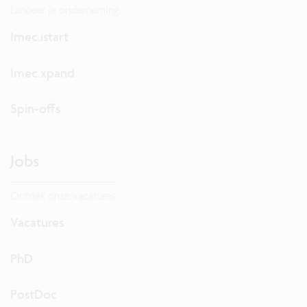
Lanceer je onderneming.
Imec.istart
Imec.xpand
Spin-offs
Jobs
Ontdek onze vacatures.
Vacatures
PhD
PostDoc