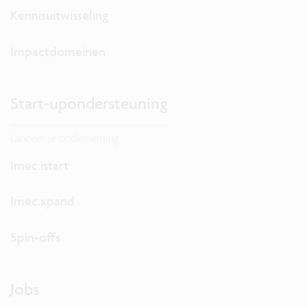
Kennisuitwisseling
Impactdomeinen
Start-upondersteuning
Lanceer je onderneming.
Imec.istart
Imec.xpand
Spin-offs
Jobs