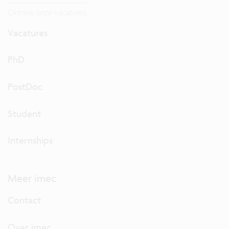
Ontdek onze vacatures.
Vacatures
PhD
PostDoc
Student
Internships
Meer imec
Contact
Over imec