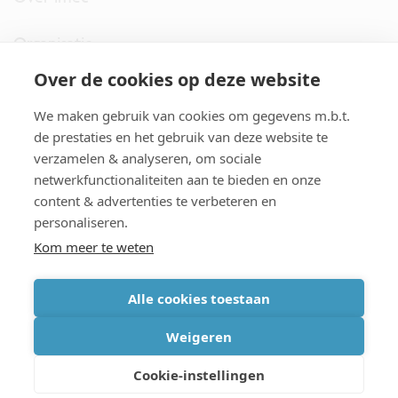
Organisatie
Over de cookies op deze website
imec.digimeter
We maken gebruik van cookies om gegevens m.b.t.
Stories
de prestaties en het gebruik van deze website te
verzamelen & analyseren, om sociale
netwerkfunctionaliteiten aan te bieden en onze
Pers
content & advertenties te verbeteren en
personaliseren.
Nieuwsbrief
Kom meer te weten
Alle cookies toestaan
cookiebeleid
|
disclaimer
|
imec international
|
privacyverklaring
|
Weigeren
algemene voorwaarden verkoop/aankoop
Cookie-instellingen