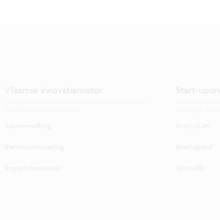
Vlaamse innovatiemotor
Start-upon
Ontdek onze lokale impact.
Lanceer je onde
Samenwerking
Imec.istart
Kennisuitwisseling
Imec.xpand
Impactdomeinen
Spin-offs