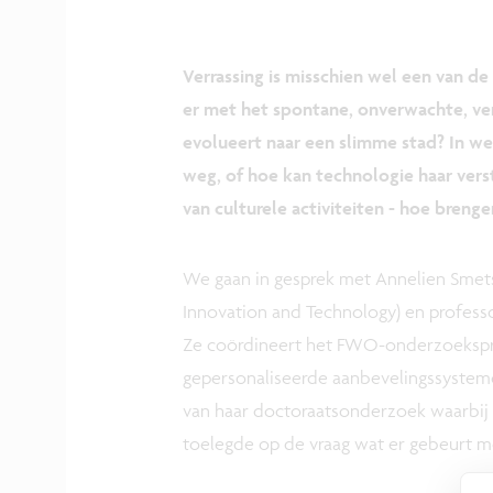
Verrassing is misschien wel een van d
er met het spontane, onverwachte, v
evolueert naar een slimme stad? In we
weg, of hoe kan technologie haar ver
van culturele activiteiten - hoe brenge
We gaan in gesprek met Annelien Smets
Innovation and Technology) en professo
Ze coördineert het FWO-onderzoeksproj
gepersonaliseerde aanbevelingssystemen 
van haar doctoraatsonderzoek waarbij z
toelegde op de vraag wat er gebeurt me