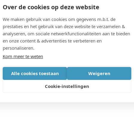
Over de cookies op deze website
We maken gebruik van cookies om gegevens m.b.t. de
 op verschillende ritmes. Reuzensprongen in o.a.
prestaties en het gebruik van deze website te verzamelen &
analyseren, om sociale netwerkfunctionaliteiten aan te bieden
ality dwingen ons tot de vraag; wat is hun impact op
en onze content & advertenties te verbeteren en
morgen? Hoe laten we ons deze ontwikkelingen niet
personaliseren.
n functie van meer leefbare, duurzame en solidaire
Kom meer te weten
rverbeelden we het publieke potentiëel van moderne
nze steden. Dat doen we samen met vooraanstaande
Alle cookies toestaan
Weigeren
Cookie-instellingen
 samenwerking met Stadsform.