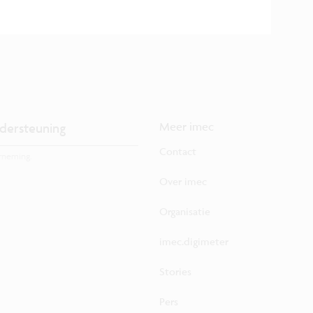
dersteuning
Meer imec
Contact
rneming.
Over imec
Organisatie
imec.digimeter
Stories
Pers