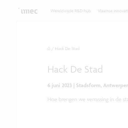
Ontdek hoe imec de krachten bundelt met Vlaams
up? Klop dan aan bij imec.istart.
bedrijven, overheden en universiteiten.
Wereldwijde R&D-hub
Vlaamse innova
/
Hack De Stad
Hack De Stad
6 juni 2023 | Stadsform, Antwerpe
Hoe brengen we verrassing in de st