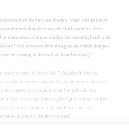
e mooiste kwaliteiten van steden. Maar wat gebeurt
erwonderende karakter van de stad wanneer deze
lke mate staan slimme steden de toevalligheid in de
sterken? Van onverwachte steegjes en ontdekkingen
n we verrassing in de stad en haar beleving?
, onderzoeker bij imec-SMIT (Studies in Media,
r media economie aan de Vrije Universiteit Brussel.
ect ‘Serendipity Engine’ over het gebruik van
in een stedelijke context. Dit ligt in het verlengde
e zich, onder begeleiding van Pieter Ballon,
t serendipiteit in de slimme stad.