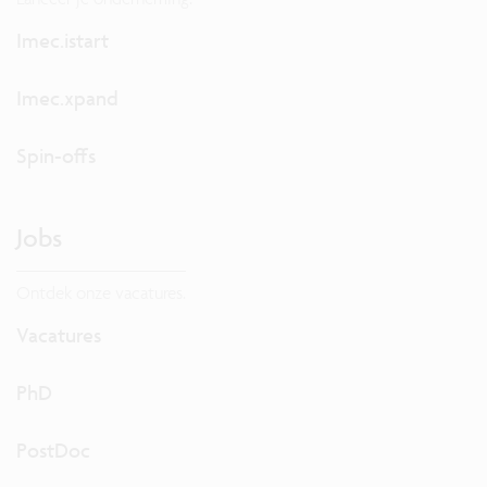
Imec.istart
Imec.xpand
Spin-offs
Jobs
Ontdek onze vacatures.
Vacatures
PhD
PostDoc