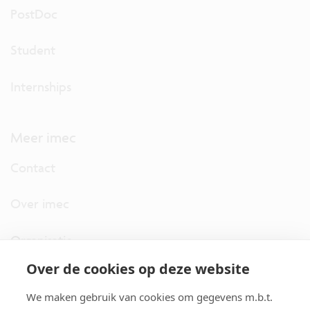
PostDoc
Student
Internships
Meer imec
Contact
Over imec
Organisatie
Over de cookies op deze website
imec.digimeter
We maken gebruik van cookies om gegevens m.b.t.