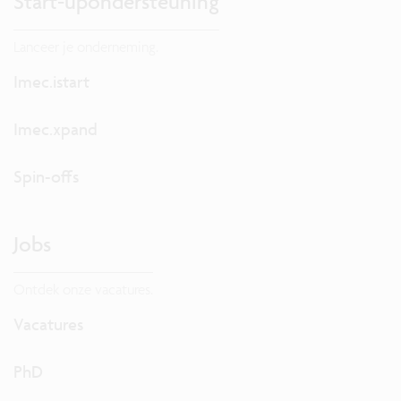
Start-upondersteuning
Lanceer je onderneming.
Imec.istart
Imec.xpand
Spin-offs
Jobs
Ontdek onze vacatures.
Vacatures
PhD