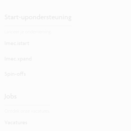
Start-upondersteuning
Lanceer je onderneming.
Imec.istart
Imec.xpand
Spin-offs
Jobs
Ontdek onze vacatures.
Vacatures