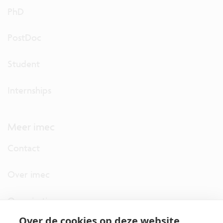
PhD
PostDoc
Student
Internships
Meer imec
Contact
Over imec
Organisatie
Over de cookies op deze website