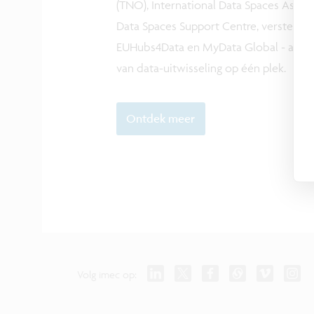
(TNO), International Data Spaces Associ
Data Spaces Support Centre, versterkt 
EUHubs4Data en MyData Global - alle re
van data-uitwisseling op één plek.
Ontdek meer
Volg imec op: