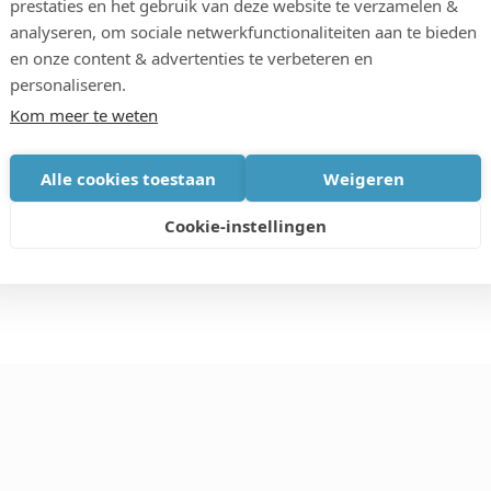
prestaties en het gebruik van deze website te verzamelen &
ation, het Basic Data Infrastructure netwerk en het
analyseren, om sociale netwerkfunctionaliteiten aan te bieden
door de Data Spaces Business Alliance, samen met
en onze content & advertenties te verbeteren en
levante initiatieven en inspanningen op het gebied
personaliseren.
Kom meer te weten
Alle cookies toestaan
Weigeren
Cookie-instellingen