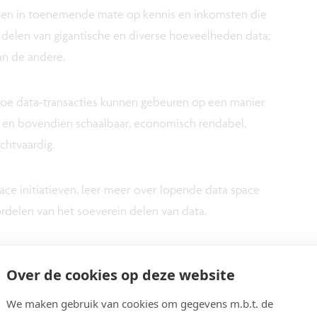
n in toenemende mate op kennis en inkomsten die
n delen van gigantische en diverse hoeveelheden data;
an de andere.
 hoe data-transacties kunnen gebeuren op een manier
is en bovendien schaalbaar, economisch rendabel,
chtvaardig.
ce initiatieven, leer meer over lopende data space
delen van het soeverein delen van data.
a spaces!
Over de cookies op deze website
 Center of Excellence for Data Sharing and Cloud
We maken gebruik van cookies om gegevens m.b.t. de