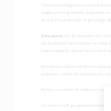
Onze maatschappij en economie bouwe
volgen uit het genereren, analyseren e
de ene al waardevoller of gevoeliger d
Data spaces
zijn de nieuwste visie op
die kwalitatief, betrouwbaar en veilig 
maatschappelijk relevant en juridisch re
Kom kennis maken met diverse data spa
projecten, ontdek de economische voor
Kortom: co-creëer de toekomst van dat
Dit event wordt georganiseerd door het