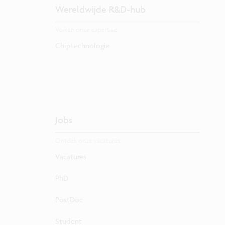
Wereldwijde R&D-hub
Verken onze expertise.
Chiptechnologie
Jobs
Ontdek onze vacatures.
Vacatures
PhD
PostDoc
Student