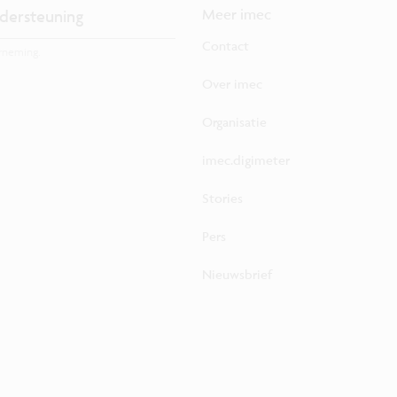
dersteuning
Meer imec
Contact
rneming.
Over imec
Organisatie
imec.digimeter
Stories
Pers
Nieuwsbrief