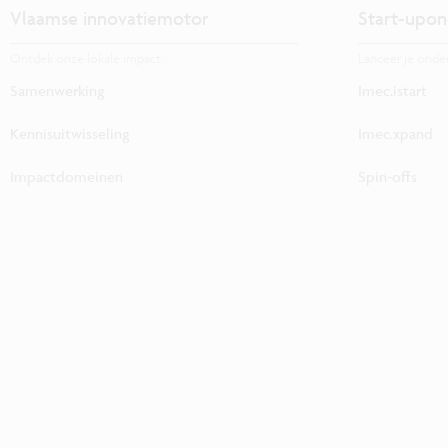
Vlaamse innovatiemotor
Start-upon
Ontdek onze lokale impact.
Lanceer je onde
Samenwerking
Imec.istart
Kennisuitwisseling
Imec.xpand
Impactdomeinen
Spin-offs