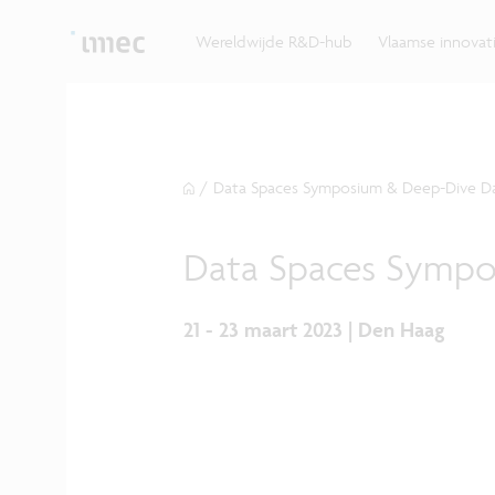
Ontdek hoe imec de krachten bundelt met Vlaams
up? Klop dan aan bij imec.istart.
bedrijven, overheden en universiteiten.
Wereldwijde R&D-hub
Vlaamse innova
/
Data Spaces Symposium & Deep-Dive D
Data Spaces Sympo
21 - 23 maart 2023 | Den Haag