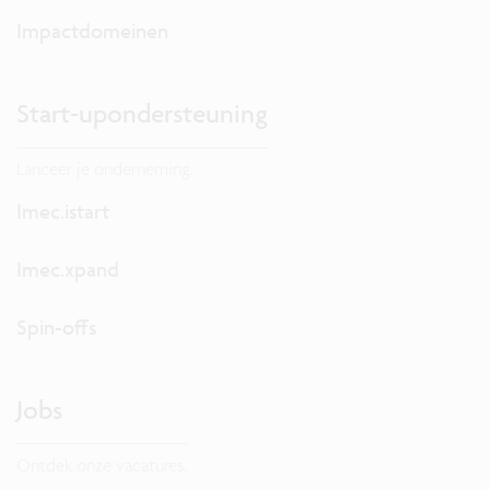
Impactdomeinen
Start-upondersteuning
Lanceer je onderneming.
Imec.istart
Imec.xpand
Spin-offs
Jobs
Ontdek onze vacatures.