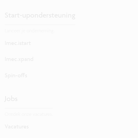
Start-upondersteuning
Lanceer je onderneming.
Imec.istart
Imec.xpand
Spin-offs
Jobs
Ontdek onze vacatures.
Vacatures