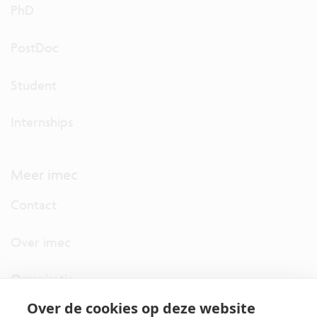
PhD
PostDoc
Student
Internships
Meer imec
Contact
Over imec
Organisatie
Over de cookies op deze website
imec.digimeter