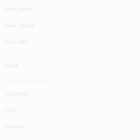
Imec.istart
Imec.xpand
Spin-offs
Jobs
Ontdek onze vacatures.
Vacatures
PhD
PostDoc