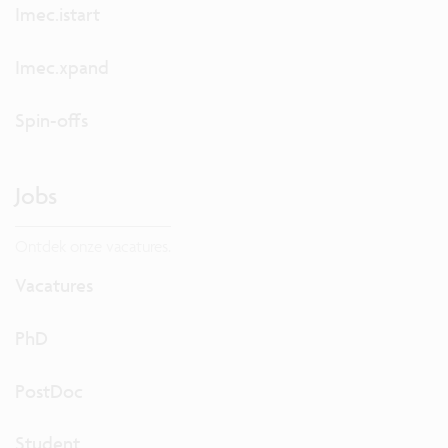
Imec.istart
Imec.xpand
Spin-offs
Jobs
Ontdek onze vacatures.
Vacatures
PhD
PostDoc
Student