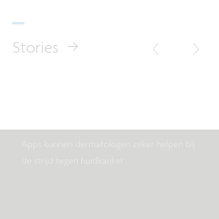
Stories
Column Healthtech
Wanneer is een dermatoloog in
zakformaat goed genoeg?
Apps kunnen dermatologen zeker helpen bij
de strijd tegen huidkanker