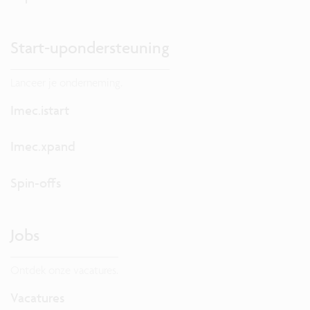
Start-upondersteuning
Lanceer je onderneming.
Imec.istart
Imec.xpand
Spin-offs
Jobs
Ontdek onze vacatures.
Vacatures