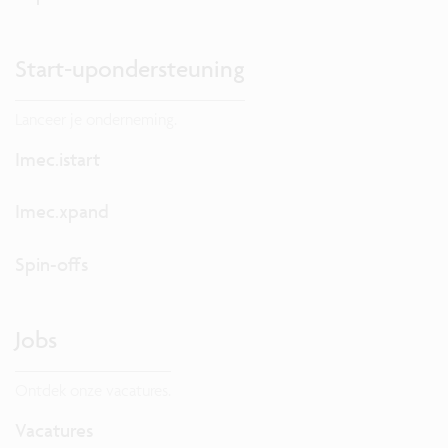
Start-upondersteuning
Lanceer je onderneming.
Imec.istart
Imec.xpand
Spin-offs
Jobs
Ontdek onze vacatures.
Vacatures