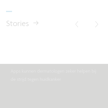
Stories
Column Healthtech
Wanneer is een dermatoloog in
zakformaat goed genoeg?
Apps kunnen dermatologen zeker helpen bij
de strijd tegen huidkanker